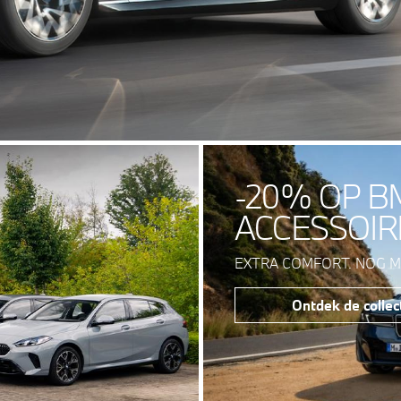
-20% OP B
ACCESSOIR
EXTRA COMFORT. NOG M
Ontdek de collec