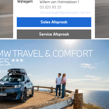
Wijnegem
Willem van Halmalelaan 1
03 320 83 20
info.wijnegem@meeusen.net.bm
w.b
e
Sales Afspraak
Service Afspraak
MW TRAVEL & COMFORT
ES.***
EER FUN.
tie