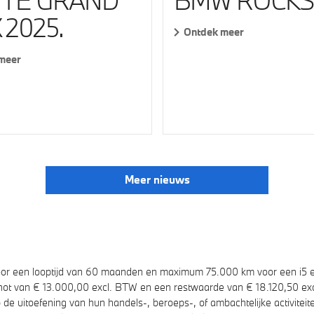
TE GRAND
BMW ROCKS
 2025.
Ontdek meer
meer
Meer nieuws
voor een looptijd van 60 maanden en maximum 75.000 km voor een i5 eD
t van € 13.000,00 excl. BTW en een restwaarde van € 18.120,50 excl. B
p de uitoefening van hun handels-, beroeps-, of ambachtelijke activit