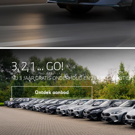
3, 2, 1 ... GO!
NU 3 JAAR GRATIS ONDERHOUD EN 2 JAAR GARANTIE.
Ontdek aanbod