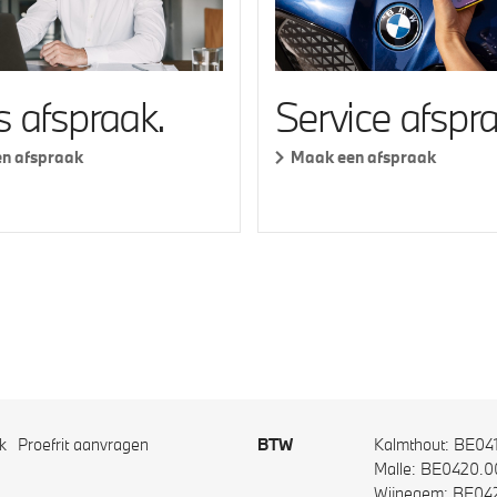
s afspraak.
Service afspra
n afspraak
Maak een afspraak
k
Proefrit aanvragen
BTW
Kalmthout: BE04
Malle: BE0420.0
Wijnegem: BE04