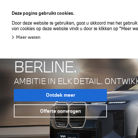
BMW Meeusen
Deze pagina gebruikt cookies.
Door deze website te gebruiken, gaat u akkoord met het gebruik 
Nieuwe wagens
Snel leverbare wagens
Nave
van cookies op deze website vindt u door te klikken op "Meer we
Meer weten
DE NIEUWE BMW 7
BERLINE.
AMBITIE IN ELK DETAIL. ONTWIK
Ontdek meer
Offerte aanvragen