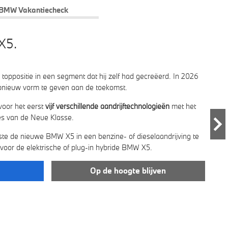
BMW Vakantiecheck
X5.
oppositie in een segment dat hij zelf had gecreëerd. In 2026
pnieuw vorm te geven aan de toekomst.
voor het eerst
vijf verschillende aandrijftechnologieën
met het
ies van de Neue Klasse.
te de nieuwe BMW X5 in een benzine- of dieselaandrijving te
 voor de elektrische of plug-in hybride BMW X5.
Op de hoogte blijven