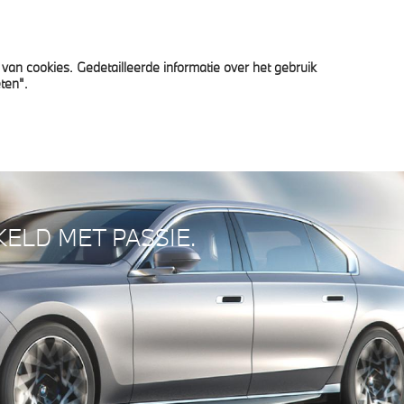
van cookies. Gedetailleerde informatie over het gebruik
rkoop
BMW Financial Services
Nieuws
Jobs
ten".
 REEKS
KELD MET PASSIE.