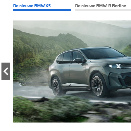
De nieuwe BMW X5
De nieuwe BMW i3 Berline
BMW
 uw
 Ze
rust
ekerd